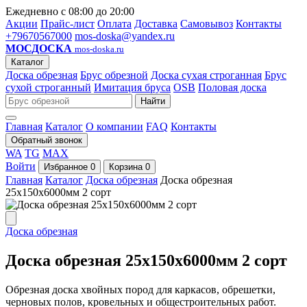
Ежедневно с 08:00 до 20:00
Акции
Прайс-лист
Оплата
Доставка
Самовывоз
Контакты
+79670567000
mos-doska@yandex.ru
МОСДОСКА
mos-doska.ru
Каталог
Доска обрезная
Брус обрезной
Доска сухая строганная
Брус
сухой строганный
Имитация бруса
OSB
Половая доска
Найти
Главная
Каталог
О компании
FAQ
Контакты
Обратный звонок
WA
TG
MAX
Войти
Избранное
0
Корзина
0
Главная
Каталог
Доска обрезная
Доска обрезная
25х150х6000мм 2 сорт
Доска обрезная
Доска обрезная 25х150х6000мм 2 сорт
Обрезная доска хвойных пород для каркасов, обрешетки,
черновых полов, кровельных и общестроительных работ.