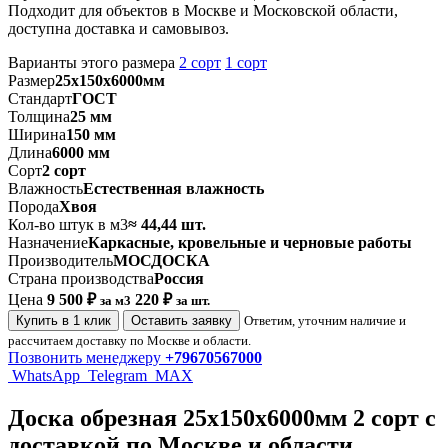
Подходит для объектов в Москве и Московской области,
доступна доставка и самовывоз.
Варианты этого размера
2 сорт
1 сорт
Размер
25х150х6000мм
Стандарт
ГОСТ
Толщина
25 мм
Ширина
150 мм
Длина
6000 мм
Сорт
2 сорт
Влажность
Естественная влажность
Порода
Хвоя
Кол-во штук в м3
≈ 44,44 шт.
Назначение
Каркасные, кровельные и черновые работы
Производитель
МОСДОСКА
Страна производства
Россия
Цена
9 500 ₽
220 ₽
за м3
за шт.
Купить в 1 клик
Оставить заявку
Ответим, уточним наличие и
рассчитаем доставку по Москве и области.
Позвонить менеджеру
+79670567000
WhatsApp
Telegram
MAX
Доска обрезная 25х150х6000мм 2 сорт с
доставкой по Москве и области